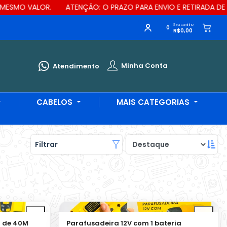
ATENÇÃO: O PRAZO PARA ENVIO E RETIRADA DE MERCADORIA É D
Seu carrinho
0
R$0,00
Minha Conta
Atendimento
CABELOS
MAIS CATEGORIAS
Filtrar
r de 40M
Parafusadeira 12V com 1 bateria