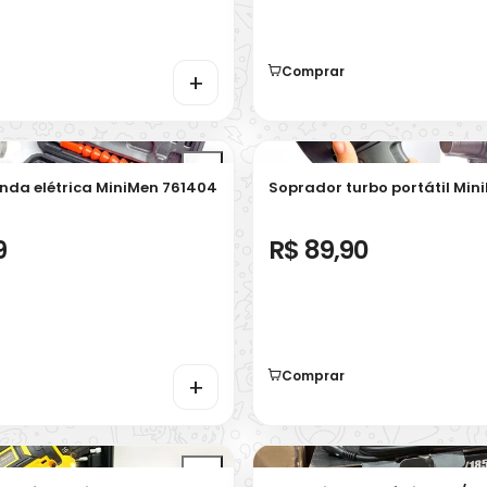
Comprar
+
nda elétrica MiniMen 761404
Soprador turbo portátil Min
9
R$ 89,90
Comprar
+