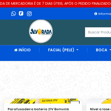
IA É DE 7 DIAS ÚTEIS, APÓS O PEDIDO FINALIZADO. CASO UM PR
Informa
INÍCIO
FACIAL (PELE)
BOCA
Parafusadeira bateria 21V Bomvink
Nível a las