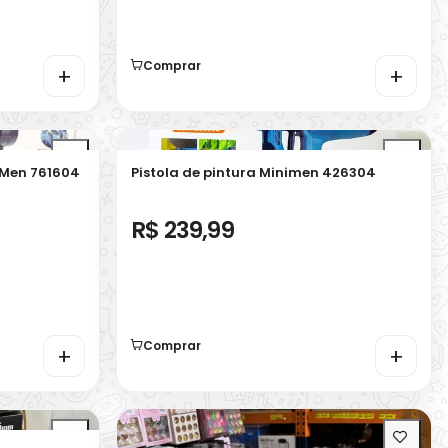
Comprar
+
+
iMen 761604
Pistola de pintura Minimen 426304
R$ 239,99
Comprar
+
+