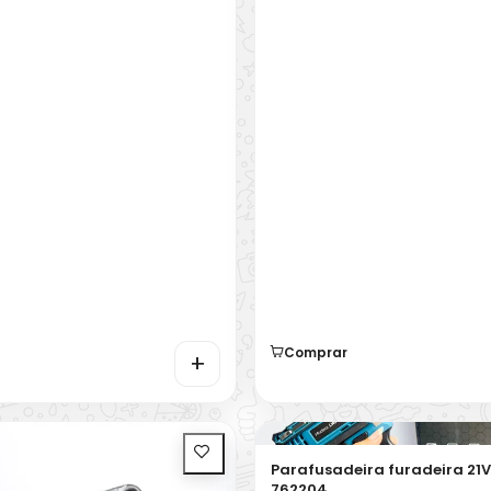
Comprar
+
Parafusadeira furadeira 21V
762204