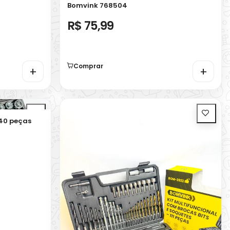
Bomvink 768504
R$ 75,99
Comprar
+
+
 40 peças