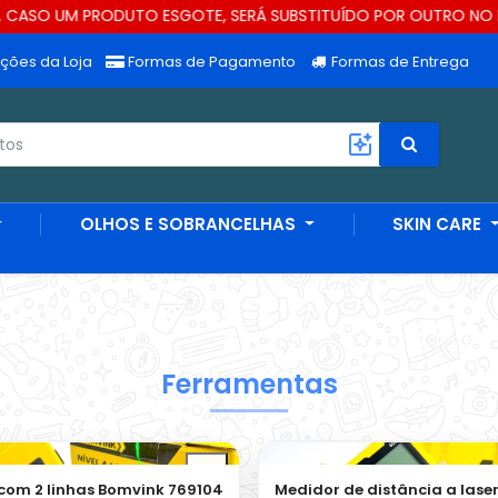
ODUTO ESGOTE, SERÁ SUBSTITUÍDO POR OUTRO NO MESMO VALOR.
ções da Loja
Formas de Pagamento
Formas de Entrega
OLHOS E SOBRANCELHAS
SKIN CARE
Ferramentas
e com 2 linhas Bomvink 769104
Medidor de distância a lase