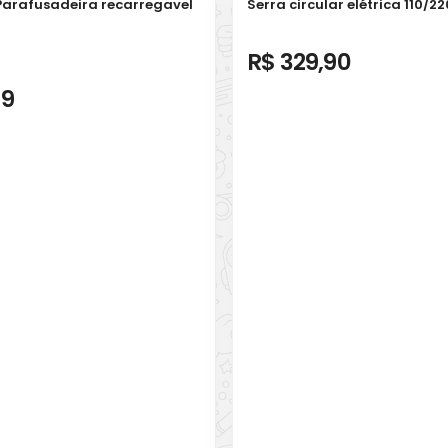
Parafusadeira recarregavel
Serra circular elétrica 110/
R$ 329,90
99