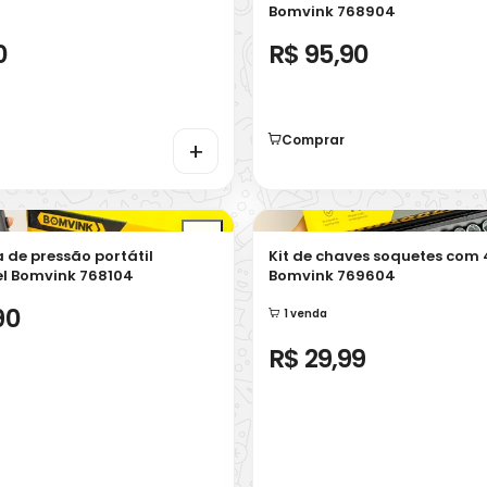
Bomvink 768904
0
R$ 95,90
Comprar
+
 de pressão portátil
Kit de chaves soquetes com
l Bomvink 768104
Bomvink 769604
90
1 venda
R$ 29,99