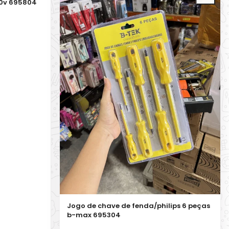
220v 695804
Jogo de chave de fenda/philips 6 peças
b-max 695304