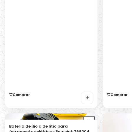
Comprar
Comprar
+
Bateria de ílio a de lítio para
ferramentas elétricas Bomvink 769204