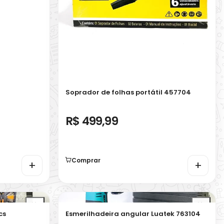
Soprador de folhas portátil 457704
R$ 499,99
Comprar
+
+
cs
Esmerilhadeira angular Luatek 763104