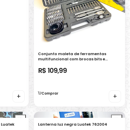
Conjunto maleta de ferramentas
multifuncional com brocas bits e
soquetes Bomvink 769304
R$ 109,99
Comprar
+
+
 Luatek
Lanterna luz negra Luatek 762004