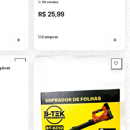
55 vendas
R$ 25,99
Comprar
+
+
gável