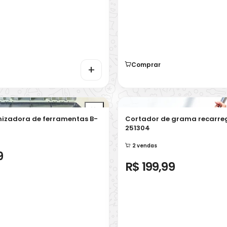
Comprar
+
izadora de ferramentas B-
Cortador de grama recarre
251304
2 vendas
9
R$ 199,99