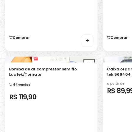
Comprar
Comprar
+
Bomba de ar compressor sem fio
Caixa organ
Luatek/Tomate
tek 569404
a partir de
64 vendas
R$ 89,9
R$ 119,90