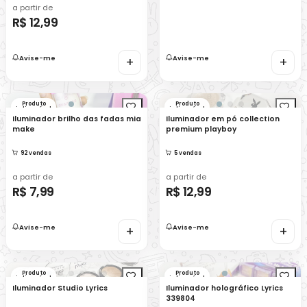
a partir de
R$ 12,99
Avise-me
+
Avise-me
+
Produto
Produto
indisponível
indisponível
Iluminador brilho das fadas mia
Iluminador em pó collection
make
premium playboy
92 vendas
5 vendas
a partir de
a partir de
R$ 7,99
R$ 12,99
Avise-me
+
Avise-me
+
Produto
Produto
indisponível
indisponível
Iluminador Studio Lyrics
Iluminador holográfico Lyrics
339804