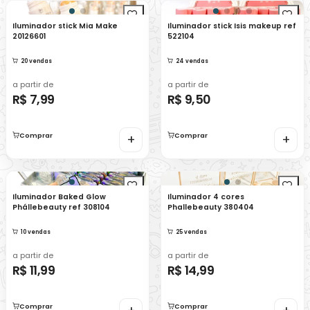
Iluminador stick Mia Make
Iluminador stick Isis makeup ref
20126601
522104
20 vendas
24 vendas
a partir de
a partir de
R$ 7,99
R$ 9,50
Comprar
+
Comprar
+
Iluminador Baked Glow
Iluminador 4 cores
Phállebeauty ref 308104
Phallebeauty 380404
10 vendas
25 vendas
a partir de
a partir de
R$ 11,99
R$ 14,99
Comprar
Comprar