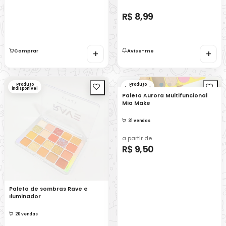
R$ 8,99
Comprar
+
Avise-me
+
Produto
Produto
indisponível
indisponível
Paleta Aurora Multifuncional
Mia Make
31 vendas
a partir de
R$ 9,50
Paleta de sombras Rave e
Iluminador
20 vendas