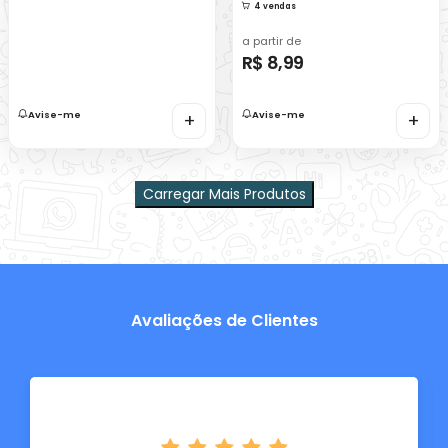
4 vendas
a partir de
R$ 8,99
Avise-me
+
Avise-me
+
Carregar Mais Produtos
Avaliações de Clientes