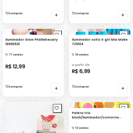
Comprar
+
Comprar
+
Iluminador Glow Phállebeuaty
Iluminador solto It girl Mia Make
19995501
725104
77 vendas
18 vendas
a partir de
R$ 12,99
R$ 6,99
Comprar
+
Comprar
+
Paleta trio
blush/iluminador/contorno
Phállebeauty 632004
13 vendas