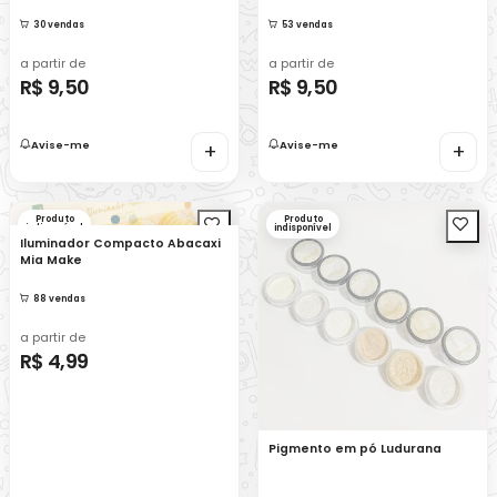
30 vendas
53 vendas
a partir de
a partir de
R$ 9,50
R$ 9,50
Avise-me
+
Avise-me
+
Produto
Produto
indisponível
indisponível
Iluminador Compacto Abacaxi
Mia Make
88 vendas
a partir de
R$ 4,99
Pigmento em pó Ludurana