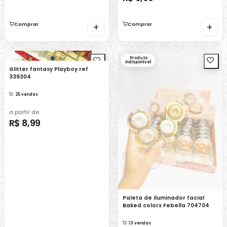
Comprar
+
Comprar
+
Produto
indisponível
Glitter fantasy Playboy ref
339304
25 vendas
a partir de
R$ 8,99
Paleta de iluminador facial
Baked colors Febella 704704
13 vendas