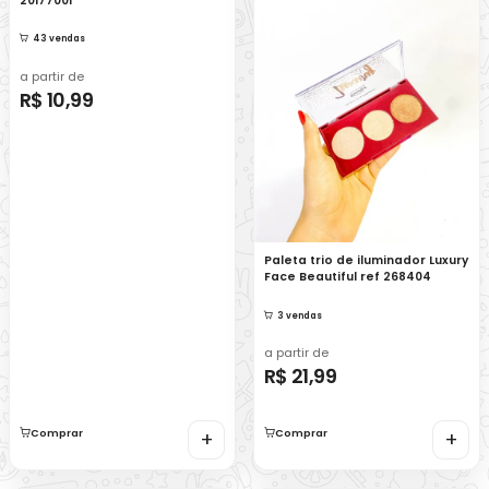
20177001
43 vendas
a partir de
R$ 10,99
Paleta trio de iluminador Luxury
Face Beautiful ref 268404
3 vendas
a partir de
R$ 21,99
Comprar
+
Comprar
+