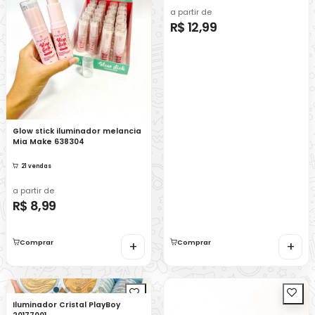
a partir de
R$ 12,99
Glow stick iluminador melancia
Mia Make 638304
21 vendas
a partir de
R$ 8,99
Comprar
+
Comprar
+
Iluminador Cristal PlayBoy