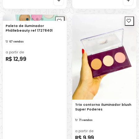
+
+
Paleta de iluminador
Phállebeauty ref 17278401
67 vendas
a partir de
R$ 12,99
Trio contorno iluminador blush
Super Poderes
71 vendas
a partir de
R$ 9,99