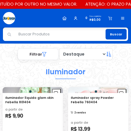
POR OUTRO NO MESMO VALOR.
ATENÇÃO: O PRAZO PARA ENVIO E 
Seu carrinho
0
R$0,00
Buscar
Filtrar
Iluminador
Iluminador líquido glam skin
Iluminador spray Powder
Febella 801404
Febella 760404
a partir de
2 vendas
R$ 9,90
a partir de
R$ 13,99