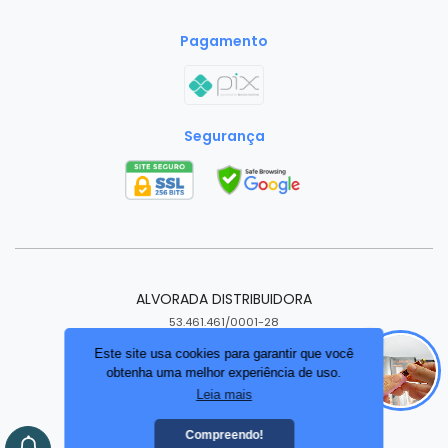
Pagamento
Segurança
ALVORADA DISTRIBUIDORA
53.461.461/0001-28
Itaituba - Pará - PA
Este site usa cookies para garantir que você
obtenha uma melhor experiência de uso.
Criar loja virtual com a plataforma
Leia mais
Compreendo!