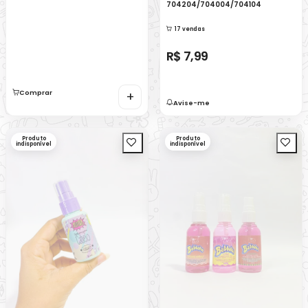
704204/704004/704104
17 vendas
R$ 7,99
Comprar
+
Avise-me
Produto
Produto
indisponível
indisponível