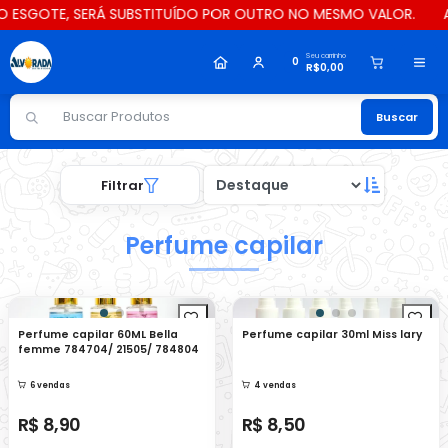
ESGOTE, SERÁ SUBSTITUÍDO POR OUTRO NO MESMO VALOR.
ATEN
Seu carrinho
0
R$0,00
Buscar
Filtrar
Perfume capilar
Perfume capilar 60ML Bella
Perfume capilar 30ml Miss lary
femme 784704/ 21505/ 784804
6 vendas
4 vendas
R$ 8,90
R$ 8,50