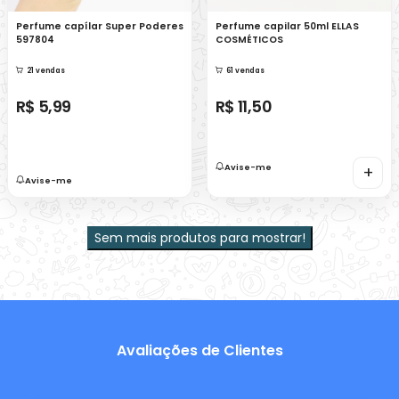
Perfume capílar Super Poderes
Perfume capilar 50ml ELLAS
597804
COSMÉTICOS
21 vendas
61 vendas
R$ 5,99
R$ 11,50
Avise-me
+
Avise-me
Sem mais produtos para mostrar!
Avaliações de Clientes