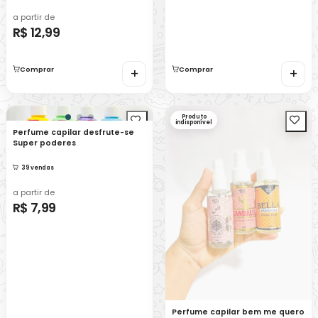
a partir de
R$ 12,99
Comprar
+
Comprar
+
Produto
indisponível
Perfume capilar desfrute-se
Super poderes
39 vendas
a partir de
R$ 7,99
Perfume capilar bem me quero