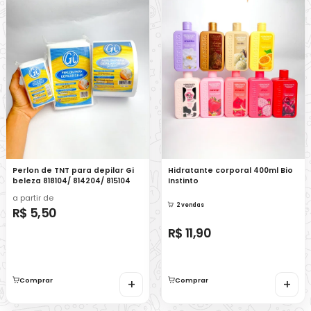
Perlon de TNT para depilar Gi
Hidratante corporal 400ml Bio
beleza 818104/ 814204/ 815104
Instinto
a partir de
2 vendas
R$ 5,50
R$ 11,90
Comprar
+
Comprar
+