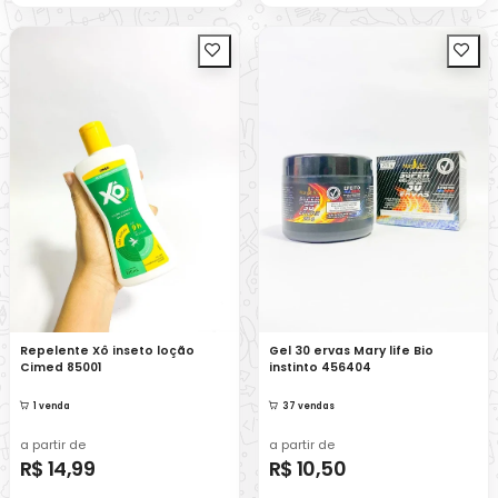
Repelente Xô inseto loção
Gel 30 ervas Mary life Bio
Cimed 85001
instinto 456404
1 venda
37 vendas
a partir de
a partir de
R$ 14,99
R$ 10,50