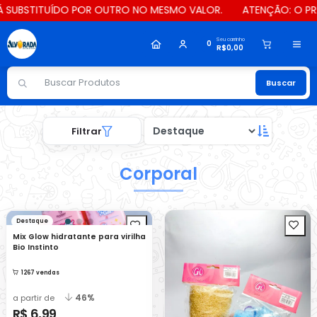
ITUÍDO POR OUTRO NO MESMO VALOR.
ATENÇÃO: O PRAZO PARA 
Seu carrinho
0
R$0,00
Buscar
Filtrar
Corporal
Destaque
Mix Glow hidratante para virilha
Bio Instinto
1267 vendas
46%
a partir de
R$ 6,99