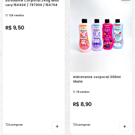
Esfoliante Corporal 240g Miss
Lary 154404 / 787004 / 154704
124 vendas
R$ 9,50
Hidratante corporal 200ml
Skala
19 vendas
R$ 8,90
Comprar
+
Comprar
+