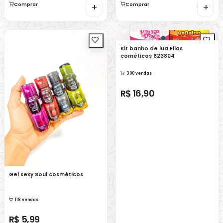
Comprar
+
Comprar
+
Kit banho de lua Ellas
cométicos 623804
300 vendas
R$ 16,90
Gel sexy Soul cosméticos
118 vendas
R$ 5,99