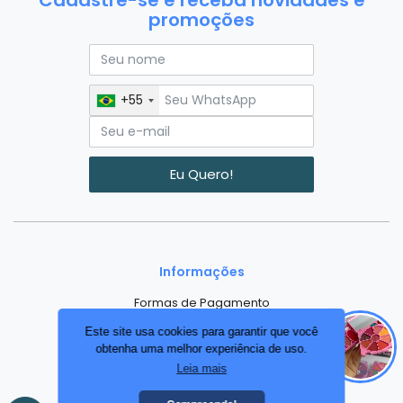
Cadastre-se e receba novidades e
promoções
+55
Eu Quero!
Informações
Formas de Pagamento
Formas de Entrega
Este site usa cookies para garantir que você
obtenha uma melhor experiência de uso.
llms.txt
Leia mais
Institucional