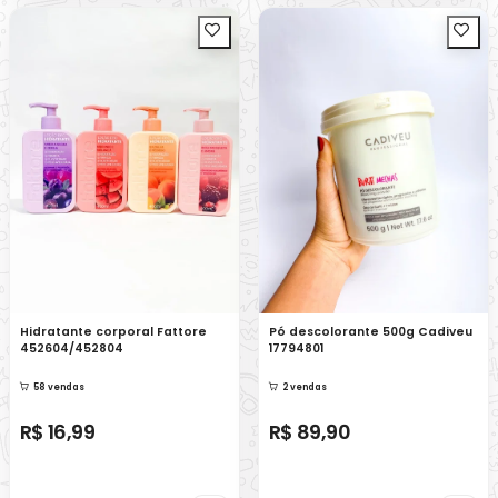
Hidratante corporal Fattore
Pó descolorante 500g Cadiveu
452604/452804
17794801
58 vendas
2 vendas
R$ 16,99
R$ 89,90