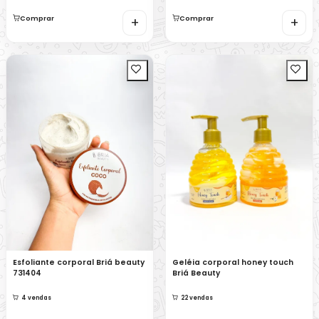
Comprar
+
Comprar
+
Esfoliante corporal Briá beauty
Geléia corporal honey touch
731404
Briá Beauty
4 vendas
22 vendas