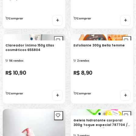
Comprar
+
Comprar
+
Clareador íntimo 150g Ellas
Esfoliante 300g Bella femme
cosméticos 655804
94 vendas
2 vendas
R$ 10,90
R$ 8,90
Comprar
+
Comprar
+
Geleia hidratante corporal
300g Toque especial 787704 /
788004 / 788104 / 787904
3 vendas