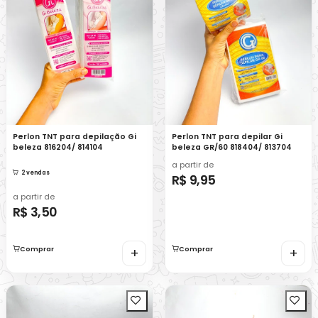
Perlon TNT para depilação Gi
Perlon TNT para depilar Gi
beleza 816204/ 814104
beleza GR/60 818404/ 813704
a partir de
2 vendas
R$ 9,95
a partir de
R$ 3,50
Comprar
+
Comprar
+