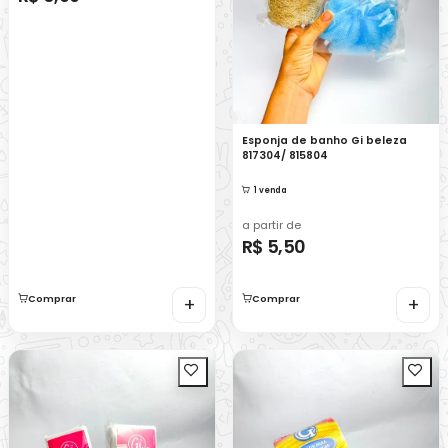
Esponja de banho Gi beleza
817304/ 815804
1 venda
a partir de
R$ 5,50
Comprar
+
Comprar
+