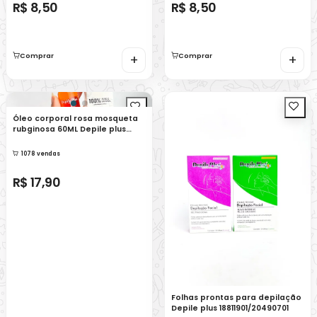
R$ 8,50
R$ 8,50
Comprar
+
Comprar
+
Óleo corporal rosa mosqueta
rubginosa 60ML Depile plus
16753801
1078 vendas
R$ 17,90
Folhas prontas para depilação
Depile plus 18811901/20490701